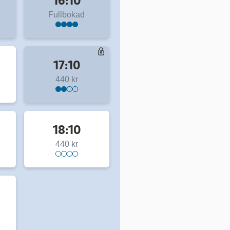
16:10
Fullbokad
17:10
440 kr
18:10
440 kr