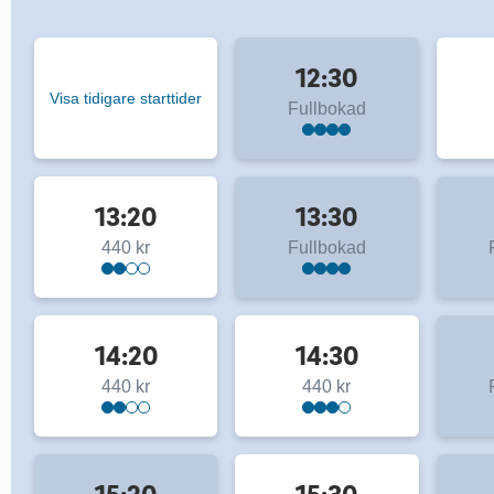
12:30
Visa tidigare starttider
Fullbokad
13:20
13:30
440 kr
Fullbokad
14:20
14:30
440 kr
440 kr