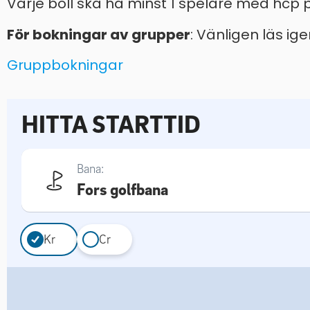
Varje boll ska ha minst 1 spelare med hcp 
För bokningar av grupper
: Vänligen läs ig
Gruppbokningar
HITTA STARTTID
Bana:
Fors golfbana
Kr
Cr