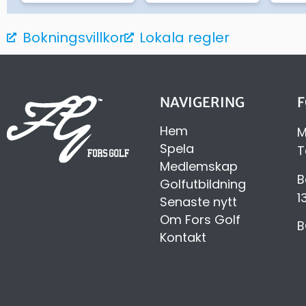
Bokningsvillkor
Lokala regler
NAVIGERING
F
Hem
M
Spela
T
Medlemskap
B
Golfutbildning
1
Senaste nytt
Om Fors Golf
B
Kontakt