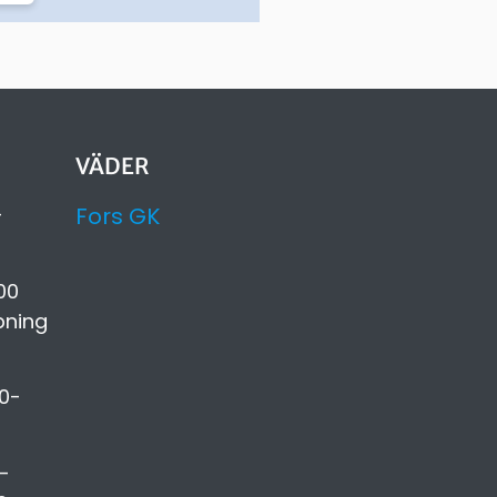
VÄDER
-
Fors GK
00
pning
0-
-